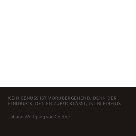
FOOTER SIDEBAR
KEIN GENUSS IST VORÜBERGEHEND, DENN DER
EINDRUCK, DEN ER ZURÜCKLÄSST, IST BLEIBEND.
Johann Wolfgang von Goethe